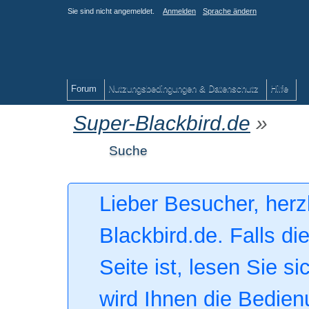
Sie sind nicht angemeldet.
Anmelden
Sprache ändern
Forum
Nutzungsbedingungen & Datenschutz
Hilfe
Super-Blackbird.de
»
Suche
Lieber Besucher, herz
Blackbird.de. Falls di
Seite ist, lesen Sie si
wird Ihnen die Bedien